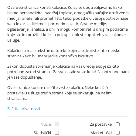
Q&A
Ova web-stranica koristi kolačiće. Kolačiće upotrebljavamo kako
E-health
bismo personalizirali sadržaj i oglase, omogućili značajke društvenih
medija i analizirali promet. Isto tako, podatke o vašoj upotrebi naše
web-lokacije dijelimo s partnerima za društvene medije,
MELADETECT KONTAKT
oglašavanje i analizu, a oni ih mogu kombinirati s drugim podacima
koje ste im pružili ili koje su prikupili dok ste upotrebljavali njihove
Ljudevita Posavskog 7 A, 23 000 Zadar
usluge.
+385 23 300 830
Kolačići su male tekstne datoteke kojima se koriste internetske
info@meladetect.com
stranice kako bi unaprijedile korisničko iskustvo.
PROJEKT ZA RANO OTKRIVANJE MELANOMA KOŽE, SLUZNICE I OKA
Zakon dopušta spremanje kolačića na vaš uređaj ako je izričito
potreban za rad stranice. Za sve ostale vrste kolačića potrebno nam
je vaše dopuštenje.
Ove stranice koriste različite vrste kolačića. Neke kolačiće
postavljaju usluge trećih strana koje se prikazuju na našim
stranicama.
Zaštita privatnosti
Nužni
Za postavke
Statistički
Marketinški