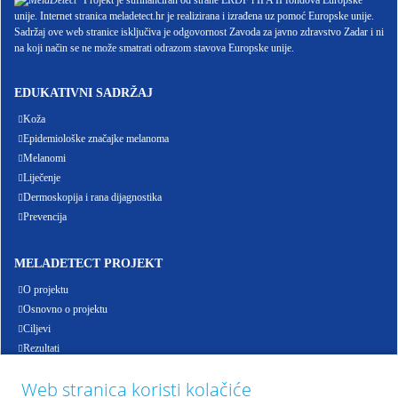
Projekt je sufinanciran od strane ERDF i IPA II fondova Europske
unije. Internet stranica meladetect.hr je realizirana i izrađena uz pomoć Europske unije.
Sadržaj ove web stranice isključiva je odgovornost Zavoda za javno zdravstvo Zadar i ni
na koji način se ne može smatrati odrazom stavova Europske unije.
EDUKATIVNI SADRŽAJ
Koža
Epidemiološke značajke melanoma
Melanomi
Liječenje
Dermoskopija i rana dijagnostika
Prevencija
MELADETECT PROJEKT
O projektu
Osnovno o projektu
Ciljevi
Rezultati
Događanja
Web stranica koristi kolačiće
Partneri