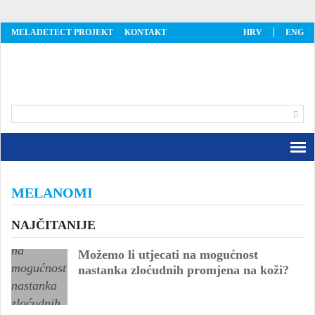
MELADETECT PROJEKT
KONTAKT
HRV
ENG
MelaDetect
MELANOMI
NAJČITANIJE
Možemo li utjecati na mogućnost
nastanka zloćudnih promjena na koži?